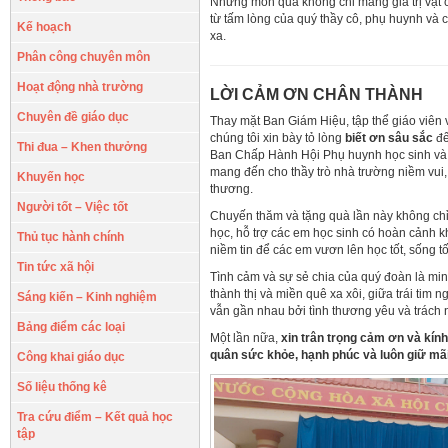
Những món quà không chỉ mang giá trị vật 
từ tấm lòng của quý thầy cô, phụ huynh và
Kế hoạch
xa.
Phân công chuyên môn
Hoạt động nhà trường
LỜI CẢM ƠN CHÂN THÀNH
Chuyên đề giáo dục
Thay mặt Ban Giám Hiệu, tập thể giáo viên
chúng tôi xin bày tỏ lòng
biết ơn sâu sắc
đế
Thi đua – Khen thưởng
Ban Chấp Hành Hội Phụ huynh học sinh và
mang đến cho thầy trò nhà trường niềm vu
Khuyến học
thương.
Người tốt – Việc tốt
Chuyến thăm và tặng quà lần này không chỉ 
học, hỗ trợ các em học sinh có hoàn cảnh k
Thủ tục hành chính
niềm tin để các em vươn lên học tốt, sống tố
Tin tức xã hội
Tình cảm và sự sẻ chia của quý đoàn là mi
thành thị và miền quê xa xôi, giữa trái tim
Sáng kiến – Kinh nghiệm
vẫn gần nhau bởi tình thương yêu và trách
Bảng điểm các loại
Một lần nữa,
xin trân trọng cảm ơn và kín
quân sức khỏe, hạnh phúc và luôn giữ mã
Công khai giáo dục
Số liệu thống kê
Tra cứu điểm – Kết quả học
tập