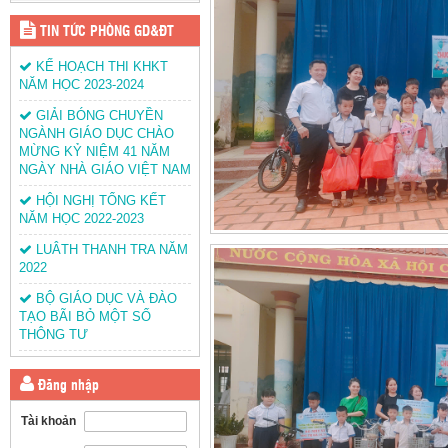
TIN TỨC PHÒNG GD&ĐT
KẾ HOẠCH THI KHKT
NĂM HỌC 2023-2024
GIẢI BÓNG CHUYỀN
NGÀNH GIÁO DỤC CHÀO
MỪNG KỶ NIỆM 41 NĂM
NGÀY NHÀ GIÁO VIỆT NAM
HỘI NGHỊ TỔNG KẾT
NĂM HỌC 2022-2023
LUÂTH THANH TRA NĂM
2022
BỘ GIÁO DỤC VÀ ĐÀO
TẠO BÃI BỎ MỘT SỐ
THÔNG TƯ
Đăng nhập
Tài khoản