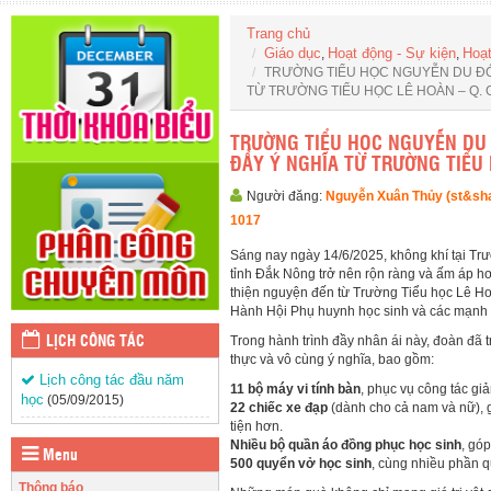
Trang chủ
Giáo dục
Hoạt động - Sự kiện
Hoạt
,
,
TRƯỜNG TIỂU HỌC NGUYỄN DU ĐÓ
TỪ TRƯỜNG TIỂU HỌC LÊ HOÀN – Q. G
TRƯỜNG TIỂU HỌC NGUYỄN DU
ĐẦY Ý NGHĨA TỪ TRƯỜNG TIỂU 
Người đăng:
Nguyễn Xuân Thủy (st&sh
1017
Sáng nay ngày 14/6/2025, không khí tại Tr
tỉnh Đắk Nông trở nên rộn ràng và ấm áp hơ
thiện nguyện đến từ Trường Tiểu học Lê H
Hành Hội Phụ huynh học sinh và các mạnh
Trong hành trình đầy nhân ái này, đoàn đã 
LỊCH CÔNG TÁC
thực và vô cùng ý nghĩa, bao gồm:
Lịch công tác đầu năm
11 bộ máy vi tính bàn
, phục vụ công tác gi
học
(05/09/2015)
22 chiếc xe đạp
(dành cho cả nam và nữ), 
tiện hơn.
Nhiều bộ quần áo đồng phục học sinh
, gó
Menu
500 quyển vở học sinh
, cùng nhiều phần 
Thông báo