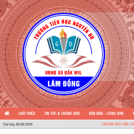
GIỚI THIỆU
TIN TỨC & THÔNG BÁO
VĂN BẢN – CÔNG VĂN
CHÀO MỪNG ĐẾN VỚI WEBSITE TR
Thứ bảy, 08/08/2026