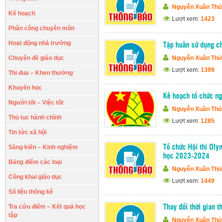
Nguyễn Xuân Thủ
Kế hoạch
Lượt xem:
1423
Phân công chuyên môn
Hoạt động nhà trường
Tập huấn sử dụng c
Chuyên đề giáo dục
Nguyễn Xuân Thủ
Lượt xem:
1399
Thi đua – Khen thưởng
Khuyến học
Kế hoạch tổ chức ng
Người tốt – Việc tốt
Nguyễn Xuân Thủ
Thủ tục hành chính
Lượt xem:
1285
Tin tức xã hội
Sáng kiến – Kinh nghiệm
Tổ chức Hội thi Oly
học 2023-2024
Bảng điểm các loại
Nguyễn Xuân Thủ
Công khai giáo dục
Lượt xem:
1449
Số liệu thống kê
Tra cứu điểm – Kết quả học
Thay đổi thời gian t
tập
Nguyễn Xuân Thủ