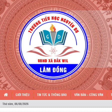
GIỚI THIỆU
TIN TỨC & THÔNG BÁO
VĂN BẢN – CÔNG VĂN
Thứ năm, 06/08/2026