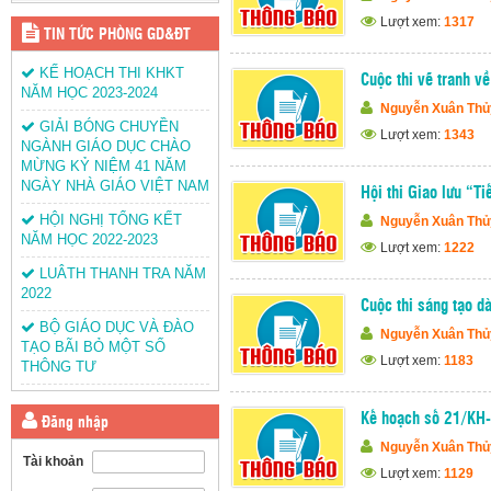
Lượt xem:
1317
TIN TỨC PHÒNG GD&ĐT
KẾ HOẠCH THI KHKT
Cuộc thi vẽ tranh v
NĂM HỌC 2023-2024
Nguyễn Xuân Thủ
GIẢI BÓNG CHUYỀN
Lượt xem:
1343
NGÀNH GIÁO DỤC CHÀO
MỪNG KỶ NIỆM 41 NĂM
NGÀY NHÀ GIÁO VIỆT NAM
Hội thi Giao lưu “T
HỘI NGHỊ TỔNG KẾT
Nguyễn Xuân Thủ
NĂM HỌC 2022-2023
Lượt xem:
1222
LUÂTH THANH TRA NĂM
2022
Cuộc thi sáng tạo dà
BỘ GIÁO DỤC VÀ ĐÀO
Nguyễn Xuân Thủ
TẠO BÃI BỎ MỘT SỐ
Lượt xem:
1183
THÔNG TƯ
Kế hoạch số 21/K
Đăng nhập
Nguyễn Xuân Thủ
Tài khoản
Lượt xem:
1129