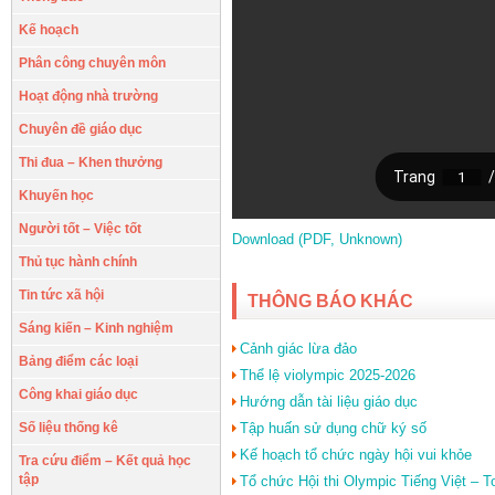
Kế hoạch
Phân công chuyên môn
Hoạt động nhà trường
Chuyên đề giáo dục
Thi đua – Khen thưởng
Khuyến học
Người tốt – Việc tốt
Download (PDF, Unknown)
Thủ tục hành chính
Tin tức xã hội
THÔNG BÁO KHÁC
Sáng kiến – Kinh nghiệm
Cảnh giác lừa đảo
Bảng điểm các loại
Thể lệ violympic 2025-2026
Công khai giáo dục
Hướng dẫn tài liệu giáo dục
Số liệu thống kê
Tập huấn sử dụng chữ ký số
Kế hoạch tổ chức ngày hội vui khỏe
Tra cứu điểm – Kết quả học
tập
Tổ chức Hội thi Olympic Tiếng Việt – 