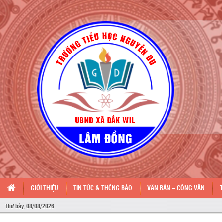
GIỚI THIỆU
TIN TỨC & THÔNG BÁO
VĂN BẢN – CÔNG VĂN
Thứ bảy, 08/08/2026