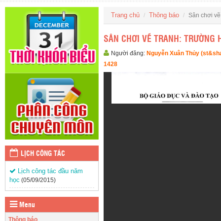
Trang chủ
Thông báo
Sân chơi vẽ
SÂN CHƠI VẼ TRANH: TRƯỜNG
Người đăng:
Nguyễn Xuân Thủy (st&sh
1428
LỊCH CÔNG TÁC
Lịch công tác đầu năm
học
(05/09/2015)
Menu
Thông báo