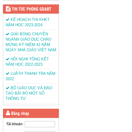
TIN TỨC PHÒNG GD&ĐT
KẾ HOẠCH THI KHKT
NĂM HỌC 2023-2024
GIẢI BÓNG CHUYỀN
NGÀNH GIÁO DỤC CHÀO
MỪNG KỶ NIỆM 41 NĂM
NGÀY NHÀ GIÁO VIỆT NAM
HỘI NGHỊ TỔNG KẾT
NĂM HỌC 2022-2023
LUÂTH THANH TRA NĂM
2022
BỘ GIÁO DỤC VÀ ĐÀO
TẠO BÃI BỎ MỘT SỐ
THÔNG TƯ
Đăng nhập
Tài khoản