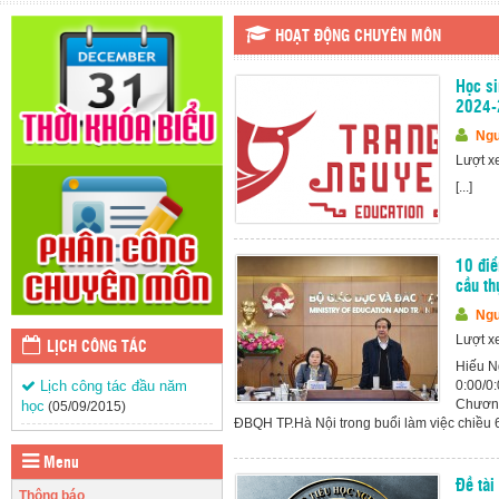
HOẠT ĐỘNG CHUYÊN MÔN
Học si
2024-
Ngu
Lượt x
[...]
10 điể
cầu th
Ngu
Lượt x
LỊCH CÔNG TÁC
Hiếu N
Lịch công tác đầu năm
0:00/0
Chương
học
(05/09/2015)
ĐBQH TP.Hà Nội trong buổi làm việc chiều 6/2
Menu
Đề tài
Thông báo