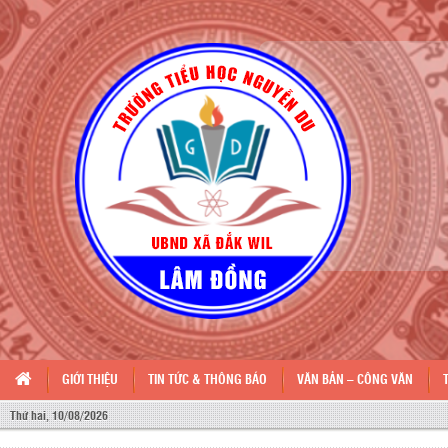
GIỚI THIỆU
TIN TỨC & THÔNG BÁO
VĂN BẢN – CÔNG VĂN
Thứ hai, 10/08/2026