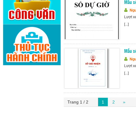
Mẫu sổ
Ngu
Lượt x
[...]
Mẫu sổ
Ngu
Lượt x
[...]
Trang 1 / 2
1
2
»