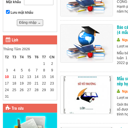
CỘNG H
Mật khẩu
Hạnh 
năm họ
Lưu mật khẩu
Báo cá
(4 mẫ
Ngu
Lịch
Lượt x
Tháng Tám 2026
Mẫu báo
T2
T3
T4
T5
T6
T7
CN
luận 1
2022 gồ
1
2
3
4
5
6
7
8
9
10
11
12
13
14
15
16
Mẫu sổ
17
18
19
20
21
22
23
nếp h
24
25
26
27
28
29
30
Ngu
31
Lượt x
Giới th
Tra cứu
sổ được
trình h