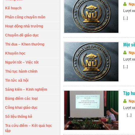
Ngu
Kế hoạch
Lượt x
Phân công chuyên môn
[...]
Hoạt động nhà trường
Chuyên đề giáo dục
Thi đua – Khen thưởng
Một số
Ngu
Khuyến học
Lượt x
Người tốt – Việc tốt
[...]
Thủ tục hành chính
Tin tức xã hội
Sáng kiến – Kinh nghiệm
Tập hu
Bảng điểm các loại
Ngu
Công khai giáo dục
Lượt x
[...]
Số liệu thống kê
Tra cứu điểm – Kết quả học
tập