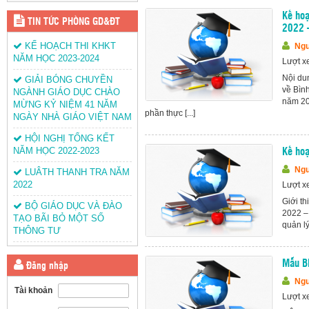
Kế hoạ
TIN TỨC PHÒNG GD&ĐT
2022 
KẾ HOẠCH THI KHKT
Ngu
NĂM HỌC 2023-2024
Lượt x
Nội dun
GIẢI BÓNG CHUYỀN
về Bìn
NGÀNH GIÁO DỤC CHÀO
năm 20
MỪNG KỶ NIỆM 41 NĂM
phần thực [...]
NGÀY NHÀ GIÁO VIỆT NAM
HỘI NGHỊ TỔNG KẾT
NĂM HỌC 2022-2023
Kế hoạ
Ngu
LUÂTH THANH TRA NĂM
2022
Lượt x
Giới th
BỘ GIÁO DỤC VÀ ĐÀO
2022 –
TẠO BÃI BỎ MỘT SỐ
quản lý
THÔNG TƯ
Mẫu B
Đăng nhập
Ngu
Tài khoản
Lượt x