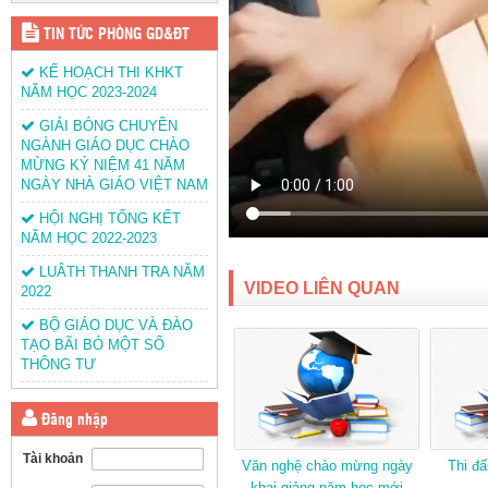
TIN TỨC PHÒNG GD&ĐT
KẾ HOẠCH THI KHKT
NĂM HỌC 2023-2024
GIẢI BÓNG CHUYỀN
NGÀNH GIÁO DỤC CHÀO
MỪNG KỶ NIỆM 41 NĂM
NGÀY NHÀ GIÁO VIỆT NAM
HỘI NGHỊ TỔNG KẾT
NĂM HỌC 2022-2023
LUÂTH THANH TRA NĂM
VIDEO LIÊN QUAN
2022
BỘ GIÁO DỤC VÀ ĐÀO
TẠO BÃI BỎ MỘT SỐ
THÔNG TƯ
Đăng nhập
Tài khoản
Văn nghệ chào mừng ngày
Thi đ
khai giảng năm học mới