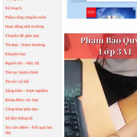
Kế hoạch
Phân công chuyên môn
Hoạt động nhà trường
Chuyên đề giáo dục
Thi đua – Khen thưởng
Khuyến học
Người tốt – Việc tốt
Thủ tục hành chính
Tin tức xã hội
Sáng kiến – Kinh nghiệm
Bảng điểm các loại
Công khai giáo dục
Số liệu thống kê
Tra cứu điểm – Kết quả học
tập