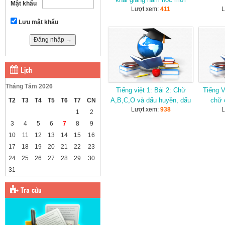
Mật khẩu
Lượt xem:
411
L
2025-2026
Lưu mật khẩu
Lịch
Tháng Tám 2026
Tiếng việt 1: Bài 2: Chữ
Tiếng V
A,B,C,O và dấu huyền, dấu
chữ 
T2
T3
T4
T5
T6
T7
CN
Lượt xem:
938
L
sắc
1
2
3
4
5
6
7
8
9
10
11
12
13
14
15
16
17
18
19
20
21
22
23
24
25
26
27
28
29
30
31
Tra cứu