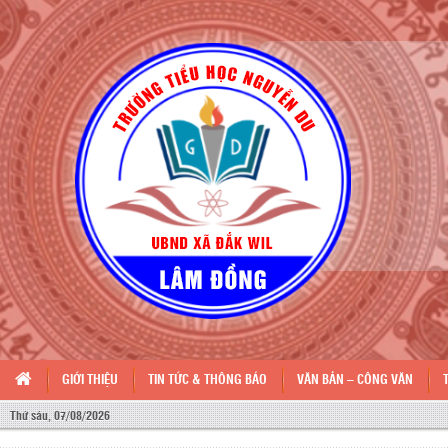
GIỚI THIỆU
TIN TỨC & THÔNG BÁO
VĂN BẢN – CÔNG VĂN
Thứ sáu, 07/08/2026