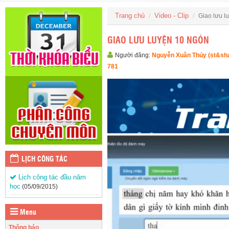
Trang chủ
Video - Clip
Giao lưu l
GIAO LƯU LUYỆN 10 NGÓN
Người đăng:
Nguyễn Xuân Thủy (st&sh
781
LỊCH CÔNG TÁC
Lịch công tác đầu năm
học
(05/09/2015)
Menu
Thông báo