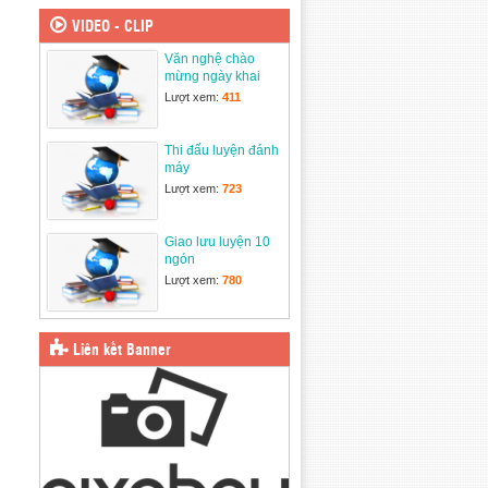
3/2025
31/03/2025
VIDEO - CLIP
Văn nghệ chào
Ngày Hội thiếu nhi
mừng ngày khai
vui khỏe
giảng năm học mới
24/03/2025
Lượt xem:
411
2025-2026
Thi đấu luyện đánh
máy
Lượt xem:
723
Giao lưu luyện 10
ngón
Lượt xem:
780
Liên kết Banner