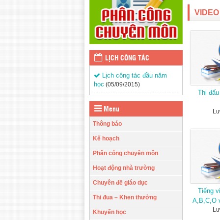
VIDEO
LỊCH CÔNG TÁC
Lịch công tác đầu năm
học
(05/09/2015)
Thi đấu
Menu
Lư
Thông báo
Kế hoạch
Phân công chuyên môn
Hoạt động nhà trường
Chuyên đề giáo dục
Tiếng v
Thi đua – Khen thưởng
A,B,C,O 
Lư
Khuyến học