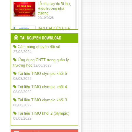
Lễ chia tay đc Bí thư,
Hiệu trưởng nhà
trường
29/10/2025
BAN ĐẠI DIỆN CHA
MẸ HỌC SINH
TRƯỜNG TIỂU HỌC
TÀI NGUYÊN DOWNLOAD
NGUYỄN DU TRIỂN
Cẩm nang chuyển đổi số
KHAI KẾ HOẠCH HOẠT ĐỘNG NĂM
HỌC 2025 – 2026
27/02/2024
10/10/2025
Ứng dụng CNTT trong quản lý
trường học
12/06/2023
Quy định chế độ trả
tiền lương dạy thêm
Tài liệu TIMO olympic khối 5
giờ đối với nhà giáo
08/08/2022
trong các cơ sở giáo
dục công lập
Tài liệu TIMO olympic khối 4
24/09/2025
08/08/2022
Tài liệu TIMO olympic khối 3
QĐ khen thưởng năm
08/08/2022
học: 2024-2025
24/09/2025
Tài liệu TIMO khối 2 (olympic)
08/08/2022
QĐ chỉ số đánh giá
mức độ chuyển đổi
số