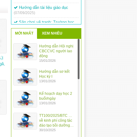
Hướng dẫn tài liệu giáo dục
(07/09/2025)
Sân chơi vẽ tranh: Trường học
hạnh phúc
(19/03/2024)
Tập huấn sử dụng chữ ký số
MỚI NHẤT
XEM NHIỀU
(14/03/2024)
Kế hoạch tổ chức ngày hội vui
Hướng dẫn Hội nghị
khỏe
CBCCVC người lao
(12/03/2024)
động
L):
Tổ chức Hội thi Olympic Tiếng
15/01/2026
gã,
Việt – Toán Tuổi thơ cấp tiểu học
năm học 2023-2024
Hướng dẫn sơ kết
(12/03/2024)
Học kỳ I
Thay đổi thời gian thi Giao lưu
13/01/2026
Tiếng Việt
(11/03/2024)
Kế hoạch dạy học 2
Cuộc thi vẽ tranh về Chiến thắng
buổi/ngày
Điện Biên Phủ
(11/03/2024)
13/01/2026
Hội thi Giao lưu “Tiếng Việt của
TT100/2025/BTC …
chúng em”
(26/02/2024)
về kinh phí công tác
đào tạo bồi dưỡng…
30/10/2025