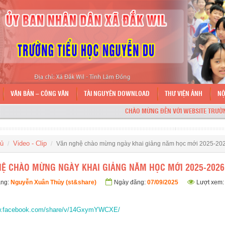
VĂN BẢN – CÔNG VĂN
TÀI NGUYÊN DOWNLOAD
THƯ VIỆN ẢNH
NỘ
CHÀO MỪNG ĐẾN VỚI WEBSITE TRƯỜNG TI
hủ
Video - Clip
Văn nghệ chào mừng ngày khai giảng năm học mới 2025-20
Ệ CHÀO MỪNG NGÀY KHAI GIẢNG NĂM HỌC MỚI 2025-2026
ăng:
Nguyễn Xuân Thủy (st&share)
Ngày đăng:
07/09/2025
Lượt xem:
ww.facebook.com/share/v/14GxymYWCXE/