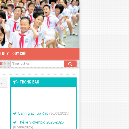
I QUY – QUY CHẾ
ỂU HỌC NGUYỄN DU
26
THÔNG BÁO
Cảnh giác lừa đảo
(30/09/2025)
Thể lệ violympic 2025-2026
(07/09/2025)