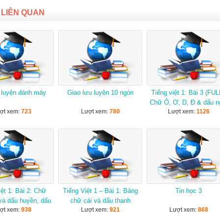
 LIÊN QUAN
 luyện đánh máy
Giao lưu luyện 10 ngón
Tiếng việt 1: Bài 3 (FUL
Chữ Ô, Ơ, D, Đ & dấu n
ợt xem:
723
Lượt xem:
780
Lượt xem:
1126
dấu hỏi
iệt 1: Bài 2: Chữ
Tiếng Việt 1 – Bài 1: Bảng
Tin học 3
và dấu huyền, dấu
chữ cái và dấu thanh
ợt xem:
938
Lượt xem:
921
Lượt xem:
868
sắc