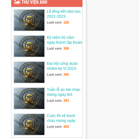
THƯ VIỆN ẢNH
23/09/2025
Lễ tổng kết năm học
DỰ THẢO Nghị định
2022-2023
Quy định chính sách
Lượt xem:
328
tiền lương, chế độ
phụ cấp,…
31/07/2025
Kỷ niệm 92 năm
ngày thành lập Đoàn
Trắc nghiệm Toán 5
TNCSHCM
Lượt xem:
308
19/07/2025
Đại hội công đoàn
TRƯỜNG TIỂU HỌC
nhiệm kỳ VI 2023-
NGUYỄN DU ĐÓN
2028
Lượt xem:
390
NHẬN MÓN QUÀ
THIỆN NGUYỆN ĐẦY
Ý NGHĨA TỪ TRƯỜNG TIỂU HỌC LÊ
Tuần lễ áo dài chào
HOÀN – Q. Gò Vấp – TP. HCM
mừng ngày 8/3
14/06/2025
Lượt xem:
393
Lễ tổng kết năm học
2024-2025
Cuộc thi vẽ tranh
28/05/2025
chào mừng ngày
thành lập Quân đội
Lượt xem:
409
nhân dân 22/12
Tham gia cuộc thi
Công Đoàn Viên Giỏi