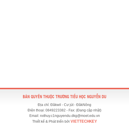
BẢN QUYỀN THUỘC TRƯỜNG TIỂU HỌC NGUYỄN DU
Địa chỉ: Đăkwil - Cư jút - ĐăkNông
Điện thoại: 0849223382 - Fax: (Đang cập nhật)
Email: nxthuy.c1nguyendu.dkg@moet.edu.vn
VIETTECHKEY
Thiết kế & Phát triển bởi