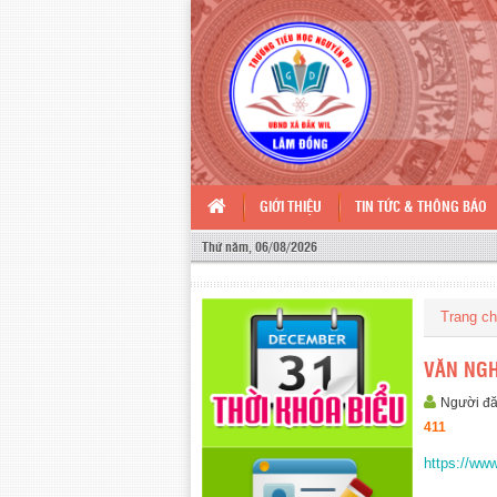
GIỚI THIỆU
TIN TỨC & THÔNG BÁO
Thứ năm, 06/08/2026
Trang c
VĂN NGH
Người đ
411
https://w