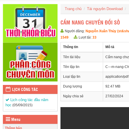
Trang chủ
Tài nguyên Download
CẨM NANG CHUYỂN ĐỔI SỐ
Người đăng:
Nguyễn Xuân Thủy (st&sh
1549
Lượt tải:
33
Thông tin
Mô tả
Tên tài liệu
Cẩm nang chuy
Tên tập tin
C---m-nang-Chuy
Loại tập tin
application/pdf
Dung lượng
92.47 MB
LỊCH CÔNG TÁC
Ngày chia sẻ
27/02/2024
Lịch công tác đầu năm
học
(05/09/2015)
Menu
Thông báo