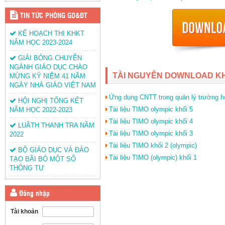
TIN TỨC PHÒNG GD&ĐT
KẾ HOẠCH THI KHKT
NĂM HỌC 2023-2024
GIẢI BÓNG CHUYỀN
NGÀNH GIÁO DỤC CHÀO
TÀI NGUYÊN DOWNLOAD K
MỪNG KỶ NIỆM 41 NĂM
NGÀY NHÀ GIÁO VIỆT NAM
Ứng dụng CNTT trong quản lý trường h
HỘI NGHỊ TỔNG KẾT
Tài liệu TIMO olympic khối 5
NĂM HỌC 2022-2023
Tài liệu TIMO olympic khối 4
LUÂTH THANH TRA NĂM
Tài liệu TIMO olympic khối 3
2022
Tài liệu TIMO khối 2 (olympic)
BỘ GIÁO DỤC VÀ ĐÀO
Tài liệu TIMO (olympic) khối 1
TẠO BÃI BỎ MỘT SỐ
THÔNG TƯ
Đăng nhập
Tài khoản