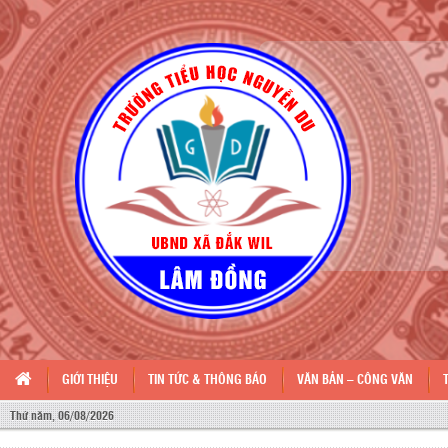
GIỚI THIỆU
TIN TỨC & THÔNG BÁO
VĂN BẢN – CÔNG VĂN
Thứ năm, 06/08/2026