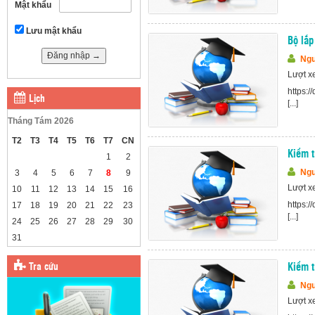
Mật khẩu
Lưu mật khẩu
Bộ lắp
Ngu
Lượt x
https:
Lịch
[...]
Tháng Tám 2026
T2
T3
T4
T5
T6
T7
CN
Kiểm t
1
2
Ngu
3
4
5
6
7
8
9
Lượt x
10
11
12
13
14
15
16
https:
17
18
19
20
21
22
23
[...]
24
25
26
27
28
29
30
31
Tra cứu
Kiểm t
Ngu
Lượt x