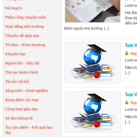
Lượt x
Kế hoạch
Hải Bì
Phân công chuyên môn
Đưa dạ
điều ki
Hoạt động nhà trường
thêm ngoài nhà trường. [...]
Chuyên đề giáo dục
Thi đua – Khen thưởng
Toán V
Ngu
Khuyến học
Lượt x
Người tốt – Việc tốt
https:
Thủ tục hành chính
[...]
Tin tức xã hội
Sáng kiến – Kinh nghiệm
Toàn V
Bảng điểm các loại
Ngu
Công khai giáo dục
Lượt x
https:
Số liệu thống kê
[...]
Tra cứu điểm – Kết quả học
tập