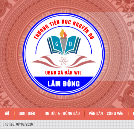
GIỚI THIỆU
TIN TỨC & THÔNG BÁO
VĂN BẢN – CÔNG VĂN
C
Thứ sáu, 07/08/2026