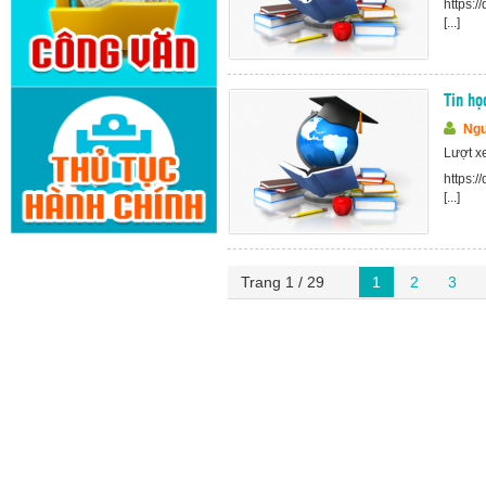
https:
[...]
Tin họ
Ngu
Lượt x
https:
[...]
Trang 1 / 29
1
2
3