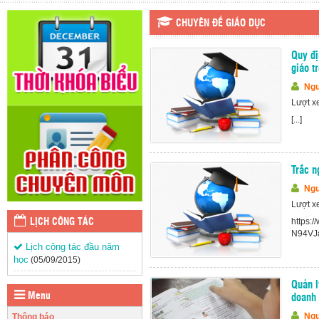
CHUYÊN ĐỀ GIÁO DỤC
Quy đị
giáo t
Ngu
Lượt x
[...]
Trắc n
Ngu
Lượt x
https:
LỊCH CÔNG TÁC
N94VJa
Lịch công tác đầu năm
học
(05/09/2015)
Quản l
Menu
doanh 
Ngu
Thông báo