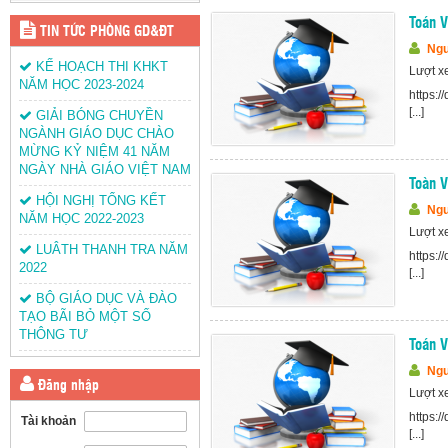
Toán V
TIN TỨC PHÒNG GD&ĐT
Ngu
KẾ HOẠCH THI KHKT
Lượt x
NĂM HỌC 2023-2024
https:
[...]
GIẢI BÓNG CHUYỀN
NGÀNH GIÁO DỤC CHÀO
MỪNG KỶ NIỆM 41 NĂM
NGÀY NHÀ GIÁO VIỆT NAM
Toàn V
HỘI NGHỊ TỔNG KẾT
Ngu
NĂM HỌC 2022-2023
Lượt x
LUÂTH THANH TRA NĂM
https:
2022
[...]
BỘ GIÁO DỤC VÀ ĐÀO
TẠO BÃI BỎ MỘT SỐ
THÔNG TƯ
Toán V
Ngu
Đăng nhập
Lượt x
https:
Tài khoản
[...]