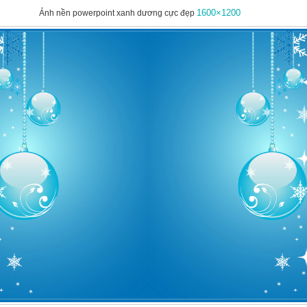
1600×1200
Ảnh nền powerpoint xanh dương cực đẹp