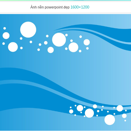
1600×1200
Ảnh nền powerpoint đẹp