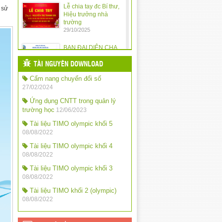
Lễ chia tay đc Bí thư,
 sử
Hiệu trưởng nhà
trường
29/10/2025
BAN ĐẠI DIỆN CHA
MẸ HỌC SINH
TRƯỜNG TIỂU HỌC
TÀI NGUYÊN DOWNLOAD
NGUYỄN DU TRIỂN
Cẩm nang chuyển đổi số
KHAI KẾ HOẠCH HOẠT ĐỘNG NĂM
HỌC 2025 – 2026
27/02/2024
10/10/2025
Ứng dụng CNTT trong quản lý
trường học
12/06/2023
Quy định chế độ trả
tiền lương dạy thêm
Tài liệu TIMO olympic khối 5
giờ đối với nhà giáo
08/08/2022
trong các cơ sở giáo
dục công lập
Tài liệu TIMO olympic khối 4
24/09/2025
08/08/2022
Tài liệu TIMO olympic khối 3
QĐ khen thưởng năm
08/08/2022
học: 2024-2025
24/09/2025
Tài liệu TIMO khối 2 (olympic)
08/08/2022
QĐ chỉ số đánh giá
mức độ chuyển đổi
số