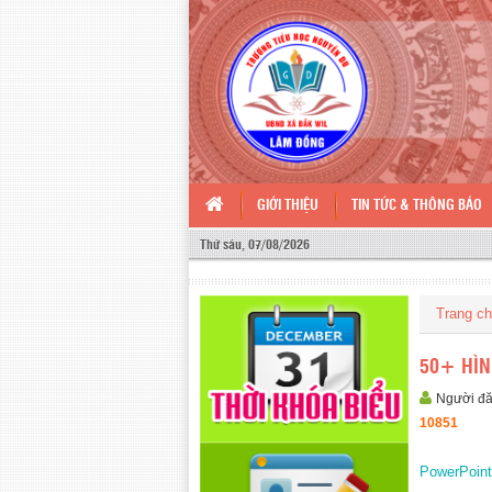
GIỚI THIỆU
TIN TỨC & THÔNG BÁO
Thứ sáu, 07/08/2026
Trang c
50+ HÌ
Người đ
10851
PowerPoint