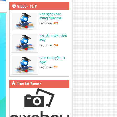
3/2025
31/03/2025
VIDEO - CLIP
Văn nghệ chào
Ngày Hội thiếu nhi
mừng ngày khai
vui khỏe
giảng năm học mới
24/03/2025
Lượt xem:
412
2025-2026
Thi đấu luyện đánh
máy
Lượt xem:
724
Giao lưu luyện 10
ngón
Lượt xem:
781
Liên kết Banner