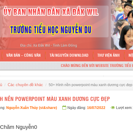
VĂN BẢN – CÔNG VĂN
TÀI NGUYÊN DOWNLOAD
THƯ VIỆN ẢNH
NỘ
CHÀO MỪNG ĐẾN VỚI WEBSITE TRƯỜNG TIỂU HỌC NGU
hủ
Các chuyên đề khác
50+ Hình nền powerpoint màu xanh dương cực đẹp
NH NỀN POWERPOINT MÀU XANH DƯƠNG CỰC ĐẸP
ăng:
Nguyễn Xuân Thủy (st&share)
Ngày đăng:
16/07/2022
Lượt xem:
Chăm Nguyễn
0