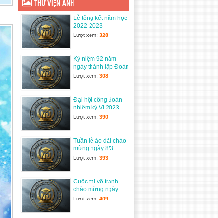
THƯ VIỆN ẢNH
23/09/2025
Lễ tổng kết năm học
DỰ THẢO Nghị định
2022-2023
Quy định chính sách
Lượt xem:
328
tiền lương, chế độ
phụ cấp,…
31/07/2025
Kỷ niệm 92 năm
ngày thành lập Đoàn
Trắc nghiệm Toán 5
TNCSHCM
Lượt xem:
308
19/07/2025
Đại hội công đoàn
TRƯỜNG TIỂU HỌC
nhiệm kỳ VI 2023-
NGUYỄN DU ĐÓN
2028
Lượt xem:
390
NHẬN MÓN QUÀ
THIỆN NGUYỆN ĐẦY
Ý NGHĨA TỪ TRƯỜNG TIỂU HỌC LÊ
Tuần lễ áo dài chào
HOÀN – Q. Gò Vấp – TP. HCM
mừng ngày 8/3
14/06/2025
Lượt xem:
393
Lễ tổng kết năm học
2024-2025
Cuộc thi vẽ tranh
28/05/2025
chào mừng ngày
thành lập Quân đội
Lượt xem:
409
nhân dân 22/12
Tham gia cuộc thi
Công Đoàn Viên Giỏi