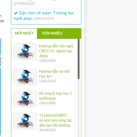
Sân chơi vẽ tranh: Trường học
hạnh phúc
(19/03/2024)
n
Tập huấn sử dụng chữ ký số
anh
(14/03/2024)
Kế hoạch tổ chức ngày hội vui
MỚI NHẤT
XEM NHIỀU
khỏe
(12/03/2024)
Hướng dẫn Hội nghị
Tổ chức Hội thi Olympic Tiếng
CBCCVC người lao
Việt – Toán Tuổi thơ cấp tiểu học
động
năm học 2023-2024
(12/03/2024)
15/01/2026
Thay đổi thời gian thi Giao lưu
Hướng dẫn sơ kết
Tiếng Việt
(11/03/2024)
Học kỳ I
13/01/2026
Cuộc thi vẽ tranh về Chiến thắng
Điện Biên Phủ
(11/03/2024)
Kế hoạch dạy học 2
Hội thi Giao lưu “Tiếng Việt của
buổi/ngày
chúng em”
(26/02/2024)
13/01/2026
TT100/2025/BTC …
về kinh phí công tác
đào tạo bồi dưỡng…
30/10/2025