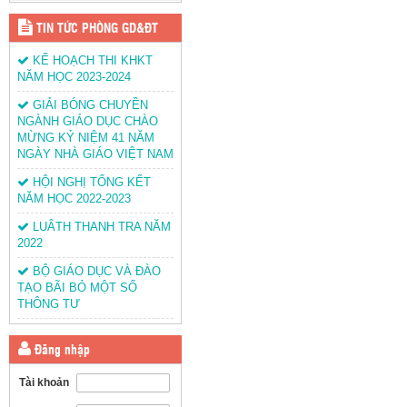
TIN TỨC PHÒNG GD&ĐT
KẾ HOẠCH THI KHKT
NĂM HỌC 2023-2024
GIẢI BÓNG CHUYỀN
NGÀNH GIÁO DỤC CHÀO
MỪNG KỶ NIỆM 41 NĂM
NGÀY NHÀ GIÁO VIỆT NAM
HỘI NGHỊ TỔNG KẾT
NĂM HỌC 2022-2023
LUÂTH THANH TRA NĂM
2022
BỘ GIÁO DỤC VÀ ĐÀO
TẠO BÃI BỎ MỘT SỐ
THÔNG TƯ
Đăng nhập
Tài khoản