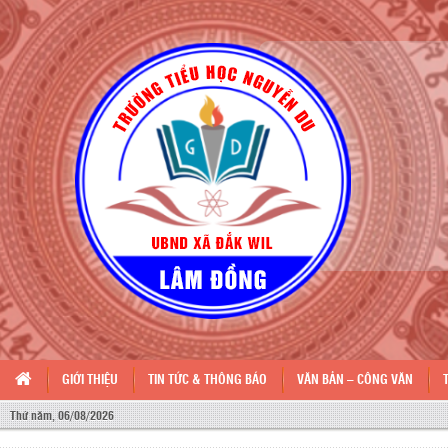
GIỚI THIỆU
TIN TỨC & THÔNG BÁO
VĂN BẢN – CÔNG VĂN
Thứ năm, 06/08/2026