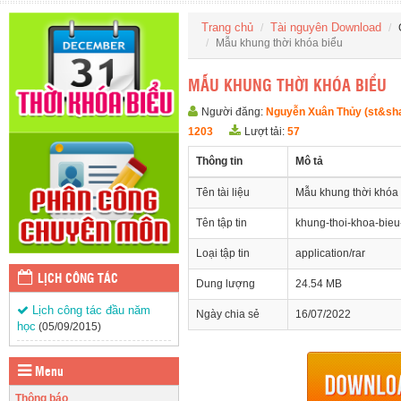
Trang chủ
Tài nguyên Download
Mẫu khung thời khóa biểu
MẪU KHUNG THỜI KHÓA BIỂU
Người đăng:
Nguyễn Xuân Thủy (st&sh
1203
Lượt tải:
57
Thông tin
Mô tả
Tên tài liệu
Mẫu khung thời khóa
Tên tập tin
khung-thoi-khoa-bie
Loại tập tin
application/rar
LỊCH CÔNG TÁC
Dung lượng
24.54 MB
Lịch công tác đầu năm
Ngày chia sẻ
16/07/2022
học
(05/09/2015)
Menu
Thông báo