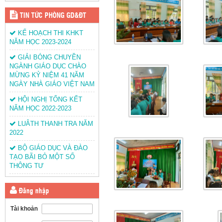
TIN TỨC PHÒNG GD&ĐT
KẾ HOẠCH THI KHKT
NĂM HỌC 2023-2024
GIẢI BÓNG CHUYỀN
NGÀNH GIÁO DỤC CHÀO
MỪNG KỶ NIỆM 41 NĂM
NGÀY NHÀ GIÁO VIỆT NAM
HỘI NGHỊ TỔNG KẾT
NĂM HỌC 2022-2023
LUÂTH THANH TRA NĂM
2022
BỘ GIÁO DỤC VÀ ĐÀO
TẠO BÃI BỎ MỘT SỐ
THÔNG TƯ
Đăng nhập
Tài khoản