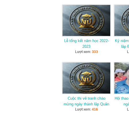
Lễ tổng kết năm học 2022-
Kỷ niệm
2023
lập
Lượt xem:
333
L
Cuộc thi vẽ tranh chào
Hội tha
mừng ngày thành lập Quân
ngà
Lượt xem:
416
L
đội nhân dân 22/12