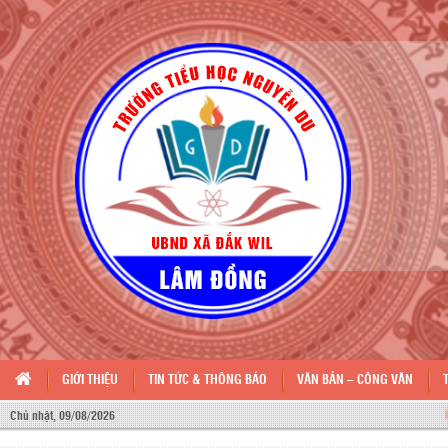
GIỚI THIỆU
TIN TỨC & THÔNG BÁO
VĂN BẢN – CÔNG VĂN
CHÀO 
Chủ nhật, 09/08/2026