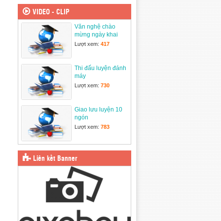
3/2025
31/03/2025
VIDEO - CLIP
Văn nghệ chào
Ngày Hội thiếu nhi
mừng ngày khai
vui khỏe
giảng năm học mới
24/03/2025
Lượt xem:
417
2025-2026
Thi đấu luyện đánh
máy
Lượt xem:
730
Giao lưu luyện 10
ngón
Lượt xem:
783
Liên kết Banner