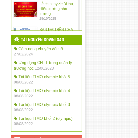
Lễ chia tay đc Bí thư,
Hiệu trưởng nhà
trường
29/10/2025
BAN ĐẠI DIỆN CHA
MẸ HỌC SINH
TRƯỜNG TIỂU HỌC
TÀI NGUYÊN DOWNLOAD
NGUYỄN DU TRIỂN
Cẩm nang chuyển đổi số
KHAI KẾ HOẠCH HOẠT ĐỘNG NĂM
HỌC 2025 – 2026
27/02/2024
10/10/2025
Ứng dụng CNTT trong quản lý
trường học
12/06/2023
Quy định chế độ trả
tiền lương dạy thêm
Tài liệu TIMO olympic khối 5
giờ đối với nhà giáo
08/08/2022
trong các cơ sở giáo
dục công lập
Tài liệu TIMO olympic khối 4
24/09/2025
08/08/2022
Tài liệu TIMO olympic khối 3
QĐ khen thưởng năm
08/08/2022
học: 2024-2025
24/09/2025
Tài liệu TIMO khối 2 (olympic)
08/08/2022
QĐ chỉ số đánh giá
mức độ chuyển đổi
số