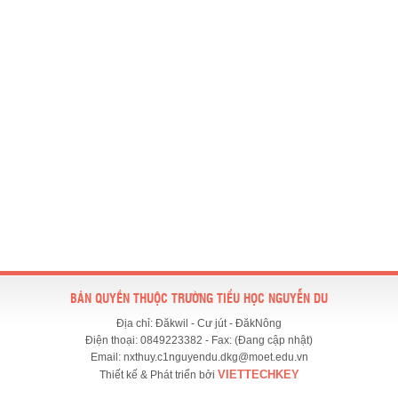
BẢN QUYỀN THUỘC TRƯỜNG TIỂU HỌC NGUYỄN DU
Địa chỉ: Đăkwil - Cư jút - ĐăkNông
Điện thoại: 0849223382 - Fax: (Đang cập nhật)
Email: nxthuy.c1nguyendu.dkg@moet.edu.vn
VIETTECHKEY
Thiết kế & Phát triển bởi