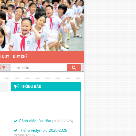
I QUY – QUY CHẾ
TIỂU HỌC NGUYỄN DU
THÔNG BÁO
Cảnh giác lừa đảo
(30/09/2025)
Thể lệ violympic 2025-2026
(07/09/2025)