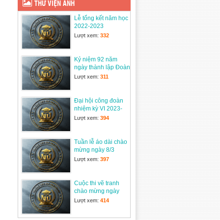
THƯ VIỆN ẢNH
23/09/2025
Lễ tổng kết năm học
DỰ THẢO Nghị định
2022-2023
Quy định chính sách
Lượt xem:
332
tiền lương, chế độ
phụ cấp,…
31/07/2025
Kỷ niệm 92 năm
ngày thành lập Đoàn
Trắc nghiệm Toán 5
TNCSHCM
Lượt xem:
311
19/07/2025
Đại hội công đoàn
TRƯỜNG TIỂU HỌC
nhiệm kỳ VI 2023-
NGUYỄN DU ĐÓN
2028
Lượt xem:
394
NHẬN MÓN QUÀ
THIỆN NGUYỆN ĐẦY
Ý NGHĨA TỪ TRƯỜNG TIỂU HỌC LÊ
Tuần lễ áo dài chào
HOÀN – Q. Gò Vấp – TP. HCM
mừng ngày 8/3
14/06/2025
Lượt xem:
397
Lễ tổng kết năm học
2024-2025
Cuộc thi vẽ tranh
28/05/2025
chào mừng ngày
thành lập Quân đội
Lượt xem:
414
nhân dân 22/12
Tham gia cuộc thi
Công Đoàn Viên Giỏi