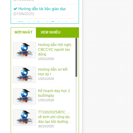
Hướng dẫn tài liệu giáo dục
(07/09/2025)
Sân chơi vẽ tranh: Trường học
hạnh phúc
(19/03/2024)
Tập huấn sử dụng chữ ký số
MỚI NHẤT
XEM NHIỀU
(14/03/2024)
Hướng dẫn Hội nghị
Kế hoạch tổ chức ngày hội vui
CBCCVC người lao
khỏe
(12/03/2024)
động
15/01/2026
Tổ chức Hội thi Olympic Tiếng
Việt – Toán Tuổi thơ cấp tiểu học
Hướng dẫn sơ kết
năm học 2023-2024
(12/03/2024)
Học kỳ I
13/01/2026
Thay đổi thời gian thi Giao lưu
Tiếng Việt
(11/03/2024)
Kế hoạch dạy học 2
Cuộc thi vẽ tranh về Chiến thắng
buổi/ngày
13/01/2026
Điện Biên Phủ
(11/03/2024)
Hội thi Giao lưu “Tiếng Việt của
TT100/2025/BTC …
chúng em”
(26/02/2024)
về kinh phí công tác
đào tạo bồi dưỡng…
30/10/2025