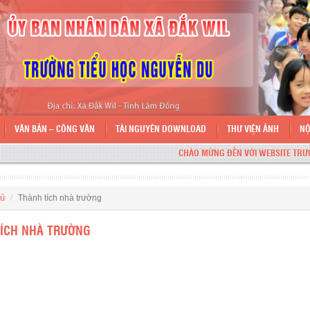
VĂN BẢN – CÔNG VĂN
TÀI NGUYÊN DOWNLOAD
THƯ VIỆN ẢNH
NỘ
CHÀO MỪNG ĐẾN VỚI WEBSITE TRƯỜNG 
hủ
Thành tích nhà trường
ÍCH NHÀ TRƯỜNG