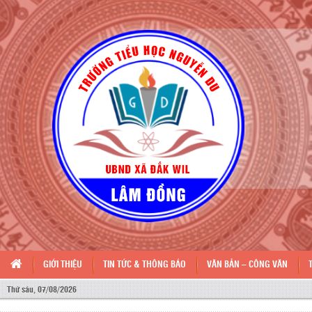
GIỚI THIỆU
TIN TỨC & THÔNG BÁO
VĂN BẢN – CÔNG VĂN
Thứ sáu, 07/08/2026