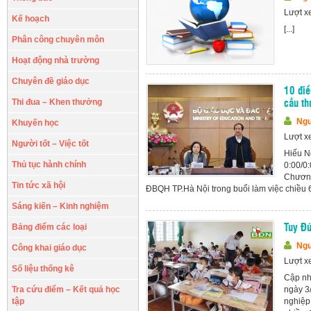
Lượt x
Kế hoạch
[...]
Phân công chuyên môn
Hoạt động nhà trường
Chuyên đề giáo dục
10 điể
Thi đua – Khen thưởng
cầu th
Ngu
Khuyến học
Lượt x
Người tốt – Việc tốt
Hiếu N
Thủ tục hành chính
0:00/0
Chương
Tin tức xã hội
ĐBQH TP.Hà Nội trong buổi làm việc chiều 6/2
Sáng kiến – Kinh nghiệm
Bảng điểm các loại
Tuy Ðứ
Ngu
Công khai giáo dục
Lượt x
Số liệu thống kê
Cập nh
Tra cứu điểm – Kết quả học
ngày 3
tập
nghiệp 