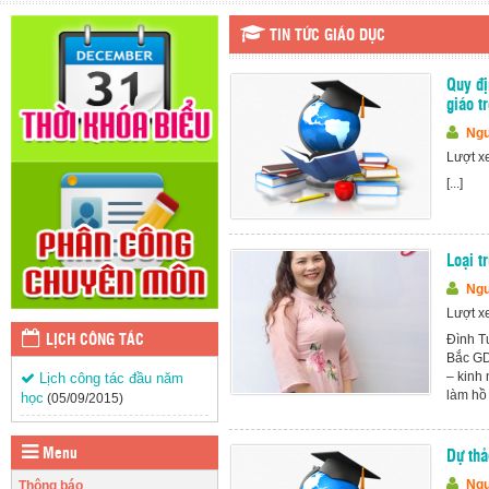
TIN TỨC GIÁO DỤC
Quy đị
giáo t
Ngu
Lượt x
[...]
Loại t
Ngu
Lượt x
Đình T
LỊCH CÔNG TÁC
Bắc GD
– kinh 
Lịch công tác đầu năm
làm hồ s
học
(05/09/2015)
Menu
Dự thả
Ngu
Thông báo