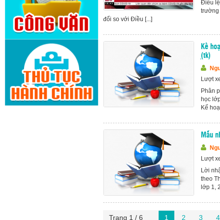
Điều lệ
trường 
đổi so với Điều [...]
Kế hoạ
̣(tk)
Ngu
Lượt x
Phân p
học lớp
Kế hoạ
Mẫu nh
Ngu
Lượt x
Lời nh
theo T
lớp 1, 
Trang 1 / 6
1
2
3
4