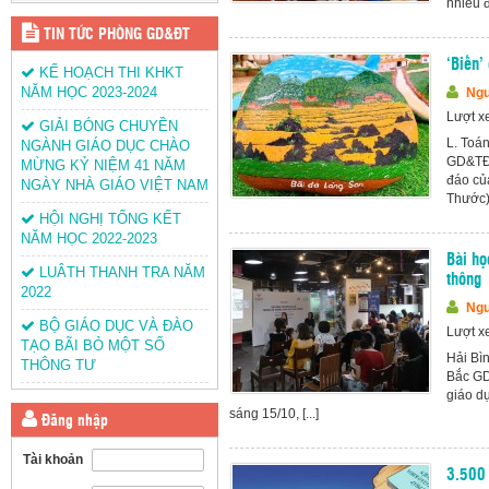
nhiều đị
TIN TỨC PHÒNG GD&ĐT
‘Biến’
KẾ HOẠCH THI KHKT
NĂM HỌC 2023-2024
Ngu
Lượt x
GIẢI BÓNG CHUYỀN
L. Toá
NGÀNH GIÁO DỤC CHÀO
GD&TĐ 
MỪNG KỶ NIỆM 41 NĂM
đáo củ
NGÀY NHÀ GIÁO VIỆT NAM
Thước). 
HỘI NGHỊ TỔNG KẾT
NĂM HỌC 2022-2023
Bài họ
LUÂTH THANH TRA NĂM
thông
2022
Ngu
BỘ GIÁO DỤC VÀ ĐÀO
Lượt x
TẠO BÃI BỎ MỘT SỐ
Hải Bì
THÔNG TƯ
Bắc GD
giáo d
sáng 15/10, [...]
Đăng nhập
Tài khoản
3.500 