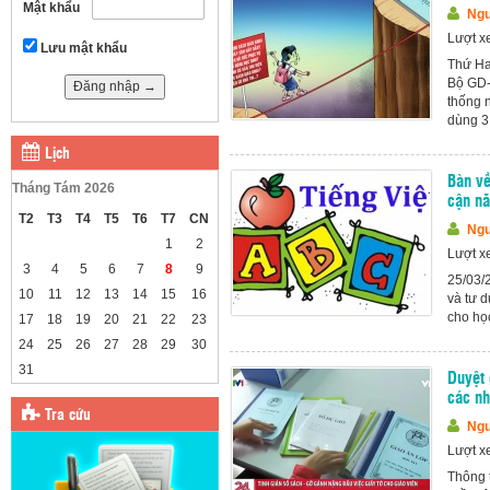
Mật khẩu
Ngu
Lượt x
Lưu mật khẩu
Thứ H
Bộ GD-
thống n
dùng 3.
Lịch
Bàn về
Tháng Tám 2026
cận nă
T2
T3
T4
T5
T6
T7
CN
Ngu
1
2
Lượt x
3
4
5
6
7
8
9
25/03/
10
11
12
13
14
15
16
và tư d
cho học
17
18
19
20
21
22
23
24
25
26
27
28
29
30
31
Duyệt 
các nh
Tra cứu
Ngu
Lượt x
Thông 