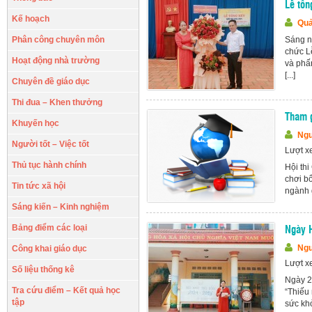
Lễ tổ
Kế hoạch
Quả
Phân công chuyên môn
Sáng n
chức L
Hoạt động nhà trường
và phấn
[...]
Chuyên đề giáo dục
Thi đua – Khen thưởng
Tham g
Khuyến học
Ngu
Người tốt – Việc tốt
Lượt x
Thủ tục hành chính
Hội th
chơi bổ
Tin tức xã hội
ngành g
Sáng kiến – Kinh nghiệm
Bảng điểm các loại
Ngày H
Ngu
Công khai giáo dục
Lượt x
Số liệu thống kê
Ngày 2
Tra cứu điểm – Kết quả học
“Thiếu 
tập
sức kh