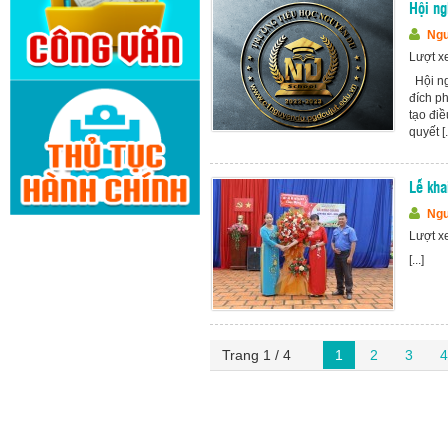
Hội ng
Ngu
Lượt x
Hội ng
đích p
tạo điề
quyết [.
Lễ kh
Ngu
Lượt x
[...]
Trang 1 / 4
1
2
3
4