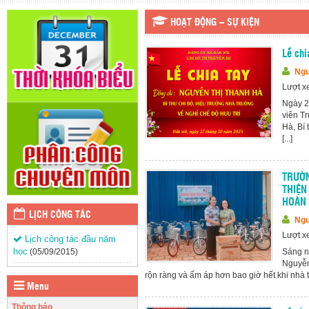
HOẠT ĐỘNG – SỰ KIỆN
Lễ chi
Ngu
Lượt x
Ngày 27
viên T
Hà, Bí 
[...]
TRƯỜN
THIỆN
HOÀN 
LỊCH CÔNG TÁC
Ngu
Lượt x
Lịch công tác đầu năm
học
(05/09/2015)
Sáng n
Nguyễn
rộn ràng và ấm áp hơn bao giờ hết khi nhà tr
Menu
Thông báo