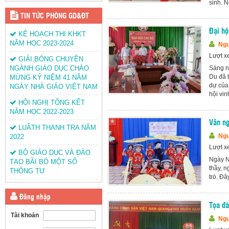
sinh. Ng
TIN TỨC PHÒNG GD&ĐT
Đại hộ
KẾ HOẠCH THI KHKT
NĂM HỌC 2023-2024
Ngu
Lượt x
GIẢI BÓNG CHUYỀN
NGÀNH GIÁO DỤC CHÀO
Sáng n
Du đã 
MỪNG KỶ NIỆM 41 NĂM
dự của 
NGÀY NHÀ GIÁO VIỆT NAM
hội vin
HỘI NGHỊ TỔNG KẾT
NĂM HỌC 2022-2023
Văn n
LUÂTH THANH TRA NĂM
Ngu
2022
Lượt x
BỘ GIÁO DỤC VÀ ĐÀO
Ngày N
TẠO BÃI BỎ MỘT SỐ
thầy, n
THÔNG TƯ
trò. Đâ
Đăng nhập
Tọa đ
Tài khoản
Ngu