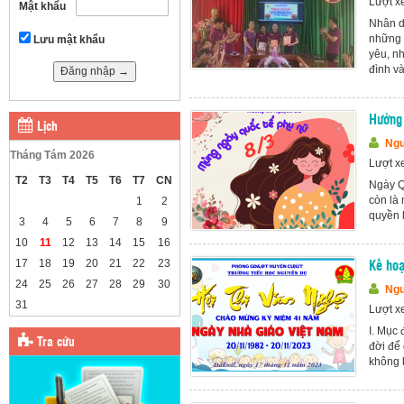
Lượt x
Mật khẩu
Nhân d
những 
Lưu mật khẩu
yêu, n
đình và 
Hưởng 
Lịch
Ngu
Tháng Tám 2026
Lượt x
T2
T3
T4
T5
T6
T7
CN
Ngày Q
còn là 
1
2
quyền l
3
4
5
6
7
8
9
10
11
12
13
14
15
16
17
18
19
20
21
22
23
Kế ho
24
25
26
27
28
29
30
Ngu
31
Lượt x
I. Mục
Tra cứu
đời để 
không k