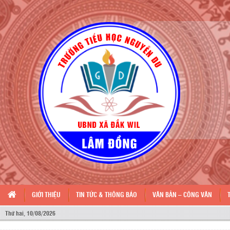
GIỚI THIỆU
TIN TỨC & THÔNG BÁO
VĂN BẢN – CÔNG VĂN
Thứ hai, 10/08/2026