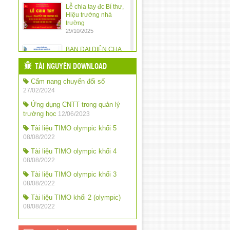
Lễ chia tay đc Bí thư,
Hiệu trưởng nhà
trường
29/10/2025
BAN ĐẠI DIỆN CHA
MẸ HỌC SINH
TRƯỜNG TIỂU HỌC
TÀI NGUYÊN DOWNLOAD
NGUYỄN DU TRIỂN
Cẩm nang chuyển đổi số
KHAI KẾ HOẠCH HOẠT ĐỘNG NĂM
HỌC 2025 – 2026
27/02/2024
10/10/2025
Ứng dụng CNTT trong quản lý
trường học
12/06/2023
Quy định chế độ trả
tiền lương dạy thêm
Tài liệu TIMO olympic khối 5
giờ đối với nhà giáo
08/08/2022
trong các cơ sở giáo
dục công lập
Tài liệu TIMO olympic khối 4
24/09/2025
08/08/2022
Tài liệu TIMO olympic khối 3
QĐ khen thưởng năm
08/08/2022
học: 2024-2025
24/09/2025
Tài liệu TIMO khối 2 (olympic)
08/08/2022
QĐ chỉ số đánh giá
mức độ chuyển đổi
số