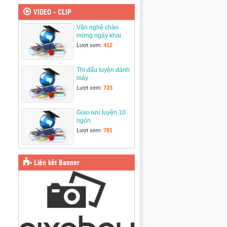
3/2025
31/03/2025
VIDEO - CLIP
Văn nghệ chào
Ngày Hội thiếu nhi
mừng ngày khai
vui khỏe
giảng năm học mới
24/03/2025
Lượt xem:
412
2025-2026
Thi đấu luyện đánh
máy
Lượt xem:
723
Giao lưu luyện 10
ngón
Lượt xem:
781
Liên kết Banner