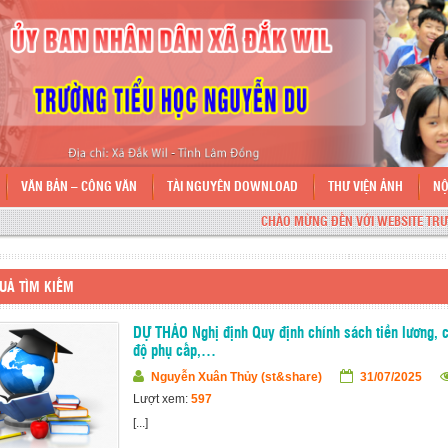
VĂN BẢN – CÔNG VĂN
TÀI NGUYÊN DOWNLOAD
THƯ VIỆN ẢNH
NỘ
CHÀO MỪNG ĐẾN VỚI WEBSITE TRƯỜNG 
UẢ TÌM KIẾM
DỰ THẢO Nghị định Quy định chính sách tiền lương, 
độ phụ cấp,…
Nguyễn Xuân Thủy (st&share)
31/07/2025
Lượt xem:
597
[...]