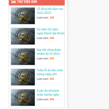
THƯ VIỆN ẢNH
23/09/2025
Lễ tổng kết năm học
DỰ THẢO Nghị định
2022-2023
Quy định chính sách
Lượt xem:
328
tiền lương, chế độ
phụ cấp,…
31/07/2025
Kỷ niệm 92 năm
ngày thành lập Đoàn
Trắc nghiệm Toán 5
TNCSHCM
Lượt xem:
308
19/07/2025
Đại hội công đoàn
TRƯỜNG TIỂU HỌC
nhiệm kỳ VI 2023-
NGUYỄN DU ĐÓN
2028
Lượt xem:
390
NHẬN MÓN QUÀ
THIỆN NGUYỆN ĐẦY
Ý NGHĨA TỪ TRƯỜNG TIỂU HỌC LÊ
Tuần lễ áo dài chào
HOÀN – Q. Gò Vấp – TP. HCM
mừng ngày 8/3
14/06/2025
Lượt xem:
393
Lễ tổng kết năm học
2024-2025
Cuộc thi vẽ tranh
28/05/2025
chào mừng ngày
thành lập Quân đội
Lượt xem:
409
nhân dân 22/12
Tham gia cuộc thi
Công Đoàn Viên Giỏi