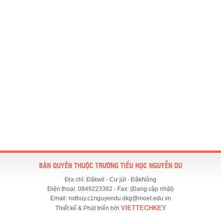
BẢN QUYỀN THUỘC TRƯỜNG TIỂU HỌC NGUYỄN DU
Địa chỉ: Đăkwil - Cư jút - ĐăkNông
Điện thoại: 0849223382 - Fax: (Đang cập nhật)
Email: nxthuy.c1nguyendu.dkg@moet.edu.vn
VIETTECHKEY
Thiết kế & Phát triển bởi