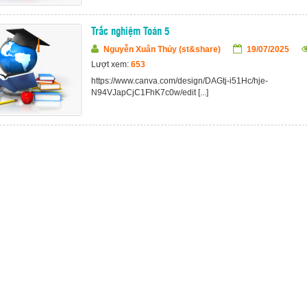
Trắc nghiệm Toán 5
Nguyễn Xuân Thủy (st&share)
19/07/2025
Lượt xem:
653
https://www.canva.com/design/DAGtj-i51Hc/hje-
N94VJapCjC1FhK7c0w/edit [...]