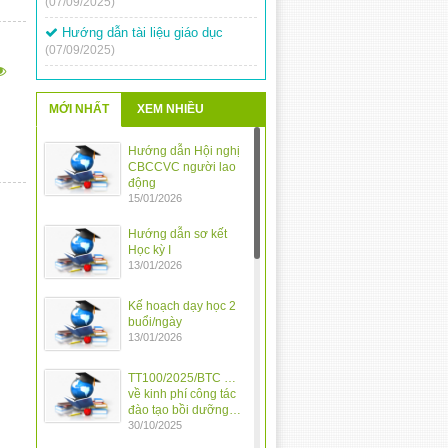
Hướng dẫn tài liệu giáo dục
(07/09/2025)
Sân chơi vẽ tranh: Trường học
hạnh phúc
(19/03/2024)
MỚI NHẤT
XEM NHIỀU
Tập huấn sử dụng chữ ký số
(14/03/2024)
Hướng dẫn Hội nghị
Kế hoạch tổ chức ngày hội vui
CBCCVC người lao
khỏe
(12/03/2024)
động
15/01/2026
Tổ chức Hội thi Olympic Tiếng
Việt – Toán Tuổi thơ cấp tiểu học
Hướng dẫn sơ kết
năm học 2023-2024
(12/03/2024)
Học kỳ I
13/01/2026
Thay đổi thời gian thi Giao lưu
Tiếng Việt
(11/03/2024)
Kế hoạch dạy học 2
buổi/ngày
Cuộc thi vẽ tranh về Chiến thắng
13/01/2026
Điện Biên Phủ
(11/03/2024)
Hội thi Giao lưu “Tiếng Việt của
TT100/2025/BTC …
chúng em”
(26/02/2024)
về kinh phí công tác
đào tạo bồi dưỡng…
30/10/2025