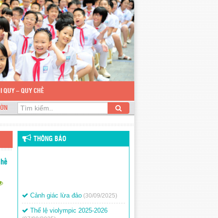
I QUY – QUY CHẾ
TIỂU HỌC NGUYỄN DU
THÔNG BÁO
chế
Cảnh giác lừa đảo
(30/09/2025)
Thể lệ violympic 2025-2026
(07/09/2025)