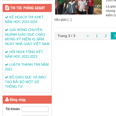
Lượt x
Là giáo
TIN TỨC PHÒNG GD&ĐT
nhưng 
kiếm c
KẾ HOẠCH THI KHKT
nếu giáo [...]
NĂM HỌC 2023-2024
GIẢI BÓNG CHUYỀN
NGÀNH GIÁO DỤC CHÀO
Trang 3 / 3
«
1
2
3
MỪNG KỶ NIỆM 41 NĂM
NGÀY NHÀ GIÁO VIỆT NAM
HỘI NGHỊ TỔNG KẾT
NĂM HỌC 2022-2023
LUÂTH THANH TRA NĂM
2022
BỘ GIÁO DỤC VÀ ĐÀO
TẠO BÃI BỎ MỘT SỐ
THÔNG TƯ
Đăng nhập
Tài khoản