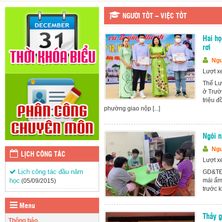
NGƯỜI TỐT – VIỆC TỐT
Hai họ
rơi
Ngu
Lượt x
Thế Lư
ở Trườ
triệu 
phường giao nộp [...]
Ngôi n
Ngu
LỊCH CÔNG TÁC
Lượt x
Lịch công tác đầu năm
GD&TĐ 
học
mái ấm 
(05/09/2015)
trước k
Menu
Thầy g
Thông báo