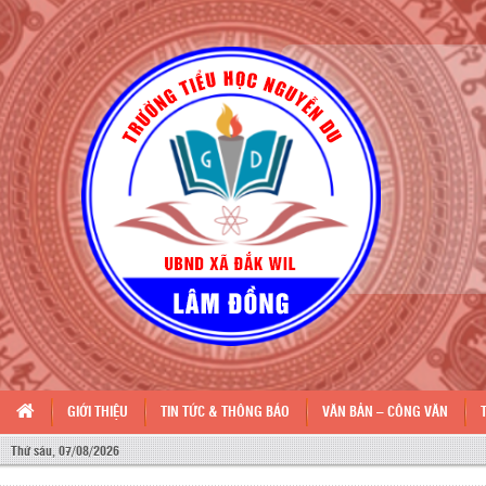
GIỚI THIỆU
TIN TỨC & THÔNG BÁO
VĂN BẢN – CÔNG VĂN
Thứ sáu, 07/08/2026