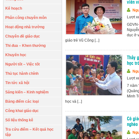
viên v
Kế hoạch
Ngu
Lượt x
Phân công chuyên môn
GDVN- 
Hoạt động nhà trường
Nguyễn
dục ở 
Chuyên đề giáo dục
giáo trẻ Vũ Công [...]
Thi đua – Khen thưởng
Khuyến học
Thầy g
học tr
Người tốt – Việc tốt
Ngu
Thủ tục hành chính
Lượt x
Tin tức xã hội
7 năm 
(Quảng
Sáng kiến – Kinh nghiệm
Minh T
Bảng điểm các loại
học và [...]
Công khai giáo dục
Cô giá
Số liệu thống kê
nghèo 
Tra cứu điểm – Kết quả học
Ngu
tập